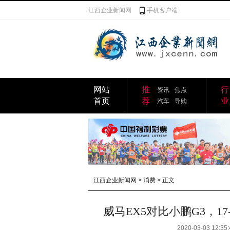
江西企业新闻网
手机客户端
网站
推
行
资讯
焦点
首页
荐
业
汽车
导购
江西企业新闻网
>
消费
> 正文
威马EX5对比小鹏G3，1
2020-03-03 12:35: