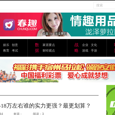
数
战
娱乐
创意
家居要点
企业
文化
据
略
教育
考试
财经观点
游戏
手游
7-18万左右谁的实力更强？最更划算？
44
来源：
阅读：3