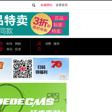
收藏网站
|
设置首页
广告
联
其
时尚
网购
消费
微商
盟
它
商讯
投资
广告