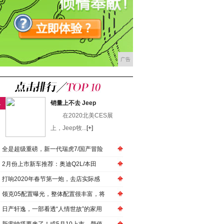
广告
1
销量上不去 Jeep
在2020北美CES展
上，Jeep牧...
[+]
全是超级重磅，新一代瑞虎7/国产冒险
2月份上市新车推荐：奥迪Q2L/本田
打响2020年春节第一炮，去店实际感
领克05配置曝光，整体配置很丰富，将
日产轩逸，一部看透“人情世故”的家用