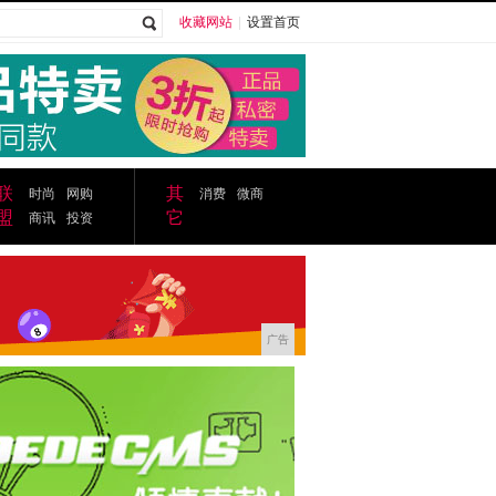
收藏网站
|
设置首页
广告
联
其
时尚
网购
消费
微商
盟
它
商讯
投资
广告