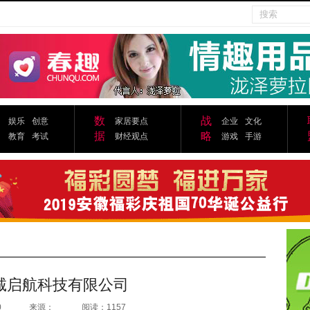
数
战
娱乐
创意
家居要点
企业
文化
据
略
教育
考试
财经观点
游戏
手游
诚启航科技有限公司
0
来源：
阅读：1157