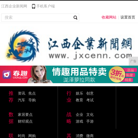
江西企业新闻网
手机客户端
收藏网站
|
设置首页
广告
推
行
资讯
焦点
娱乐
创意
荐
业
汽车
导购
教育
考试
数
战
家居要点
企业
文化
据
略
财经观点
游戏
手游
联
其
时尚
网购
消费
微商