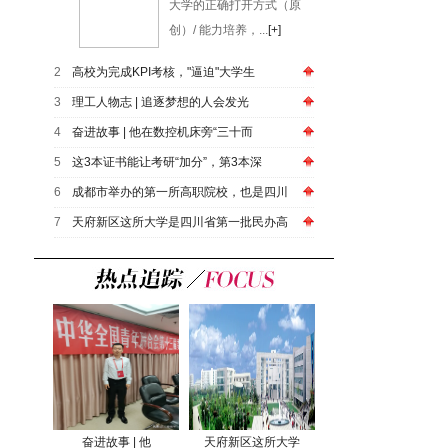
大学的正确打开方式（原
创）/ 能力培养，...
[+]
2
高校为完成KPI考核，"逼迫"大学生
3
​理工人物志 | 追逐梦想的人会发光
4
奋进故事 | 他在数控机床旁“三十而
5
这3本证书能让考研“加分”，第3本深
6
成都市举办的第一所高职院校，也是四川
7
天府新区这所大学是四川省第一批民办高
奋进故事 | 他
天府新区这所大学