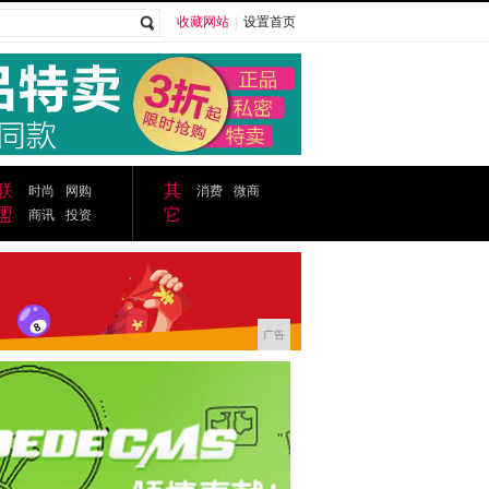
收藏网站
|
设置首页
广告
联
其
时尚
网购
消费
微商
盟
它
商讯
投资
广告