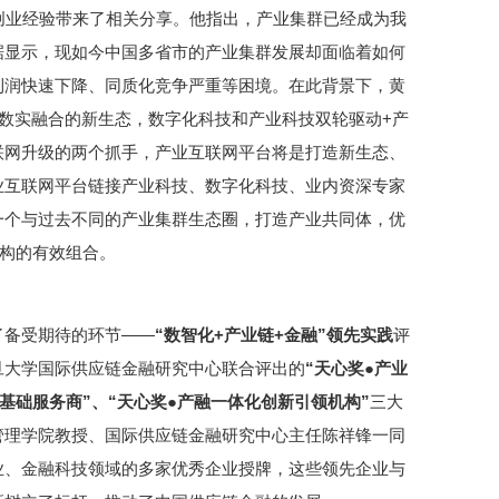
创业经验带来了相关分享。他指出，产业集群已经成为我
据显示，现如今中国多省市的产业集群发展却面临着如何
利润快速下降、同质化竞争严重等困境。在此背景下，黄
数实融合的新生态，数字化科技和产业科技双轮驱动+产
联网升级的两个抓手，产业互联网平台将是打造新生态、
业互联网平台链接产业科技、数字化科技、业内资深专家
一个与过去不同的产业集群生态圈，打造产业共同体，优
机构的有效组合。
了备受期待的环节——
“数智化+产业链+金融”领先实践
评
旦大学国际供应链金融研究中心联合评出的
“天心奖●产业
基础服务商”、“天心奖●产融一体化创新引领机构”
三大
管理学院教授、国际供应链金融研究中心主任陈祥锋一同
业、金融科技领域的多家优秀企业授牌，这些领先企业与