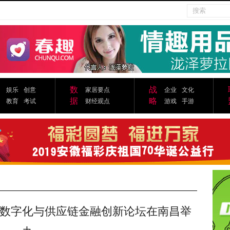
数
战
娱乐
创意
家居要点
企业
文化
据
略
教育
考试
财经观点
游戏
手游
数字化与供应链金融创新论坛在南昌举