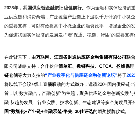
2023年，我国供应链金融依旧稳健前行。
作为金融和实体经济的
业供应链和消费两端，广泛覆盖产业链上下游以千万计的中小微
的重要支撑，可以有效提高中小微企业的融资效率，增强企业的
为促进我国实体经济的发展发挥着“保通、稳链、纾困”的重要支撑
在此背景下，由
万联网、江西省财通供应链金融集团有限公司联
限公司战略支持，合作伙伴
简单汇、数链科技、CFCA、盈峰保
链仓储
等大力支持的
“产业数字化与供应链金融创新论坛”
将于
20
将以线下会议+线上直播联动的方式举办，邀请200+国内供应链
首，以“数实融合，产融创新”为主题，聚焦供应链金融创新实践与
融”从趋势发展、行业实践、技术创新、生态建设等多个角度展开
国“数智化+产业链+金融示范·争先”30佳评选
的颁奖授牌仪式。