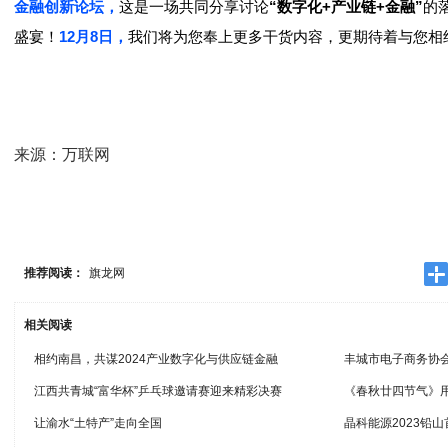
金融创新论坛，
这是一场共同分享讨论
“数字化+产业链+金融”
的
盛宴！
12月8日，
我们将为您奉上更多干货内容，更期待着与您相
来源：万联网
推荐阅读：
旗龙网
相关阅读
相约南昌，共谋2024产业数字化与供应链金融
丰城市电子商务协
江西共青城“富华杯”乒乓球邀请赛迎来精彩决赛
《春秋廿四节气》
让渝水“土特产”走向全国
晶科能源2023铅