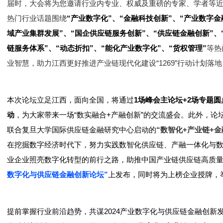
届时，大会将为您邀请行业内专业、权威及重磅的专家、学者等近
热门行业话题围绕
“产业数字化”、“金融科技创新”、“产业数字金
域产业集群发展”、“国企供应链服务创新”、“供应链金融创新”、
链服务体系”、“动态折扣”、“能化产业数字化”、“货权管理”
等热
业智慧，助力江西更好推进产业链现代化建设“1269”行动计划落地
本次论坛立足江西，面向全国，将通过
1场峰会主论坛+2场专题
动
，为大家带来一场“数实融合+产融创新”的交流盛会。此外，论
联合复旦大学国际供应链金融研究中心启动的
“数智化+产业链+金
在挖掘数字经济时代下，努力实践数智化供应链、产融一体化与数
业企业照亮数字化转型的前行之路，助推中国产业链供应链高质
数字化与供应链金融创新论坛”
上发布，同时将为上榜企业授牌，
提前掌握行业前沿趋势，共谋2024产业数字化与供应链金融创新