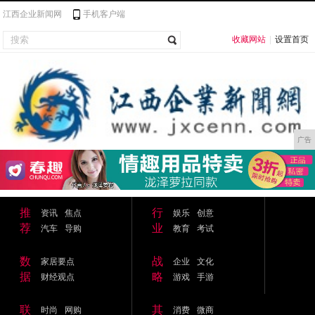
江西企业新闻网
手机客户端
收藏网站
|
设置首页
广告
推
行
资讯
焦点
娱乐
创意
荐
业
汽车
导购
教育
考试
数
战
家居要点
企业
文化
据
略
财经观点
游戏
手游
联
其
时尚
网购
消费
微商