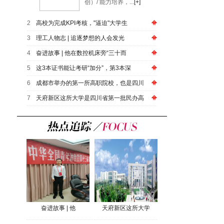
创）/ 能力培养，...
[+]
2
高校为完成KPI考核，"逼迫"大学生
3
​理工人物志 | 追逐梦想的人会发光
4
奋进故事 | 他在数控机床旁“三十而
5
这3本证书能让考研“加分”，第3本深
6
成都市举办的第一所高职院校，也是四川
7
天府新区这所大学是四川省第一批民办高
奋进故事 | 他
天府新区这所大学