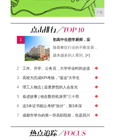
广告
1
初高中生想学厨师，应
随着餐饮行业的不断发展，
越来越多的人看到...
[+]
2
工作、升学、公务员，大学毕业时的这道
3
高校为完成KPI考核，"逼迫"大学生
4
​理工人物志 | 追逐梦想的人会发光
5
奋进故事 | 他在数控机床旁“三十而
6
这3本证书能让考研“加分”，第3本深
7
成都市举办的第一所高职院校，也是四川