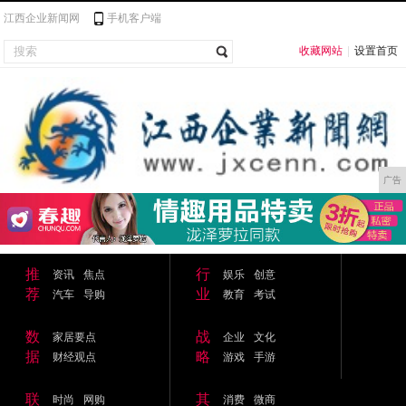
江西企业新闻网
手机客户端
收藏网站
|
设置首页
广告
推
行
资讯
焦点
娱乐
创意
荐
业
汽车
导购
教育
考试
数
战
家居要点
企业
文化
据
略
财经观点
游戏
手游
联
其
时尚
网购
消费
微商