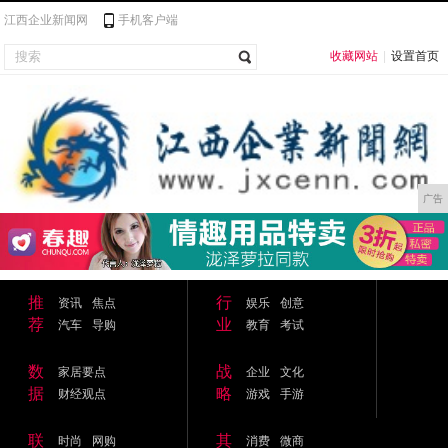
江西企业新闻网
手机客户端
收藏网站
|
设置首页
广告
推
行
资讯
焦点
娱乐
创意
荐
业
汽车
导购
教育
考试
数
战
家居要点
企业
文化
据
略
财经观点
游戏
手游
联
其
时尚
网购
消费
微商