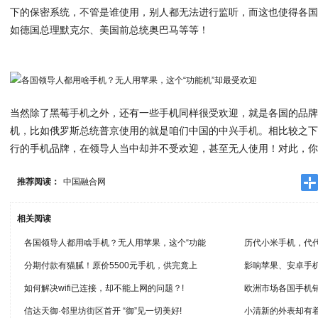
下的保密系统，不管是谁使用，别人都无法进行监听，而这也使得各
如德国总理默克尔、美国前总统奥巴马等等！
当然除了黑莓手机之外，还有一些手机同样很受欢迎，就是各国的品
机，比如俄罗斯总统普京使用的就是咱们中国的中兴手机。相比较之
行的手机品牌，在领导人当中却并不受欢迎，甚至无人使用！对此，
推荐阅读：
中国融合网
相关阅读
各国领导人都用啥手机？无人用苹果，这个“功能
历代小米手机，代
分期付款有猫腻！原价5500元手机，供完竟上
影响苹果、安卓手
如何解决wifi已连接，却不能上网的问题？!
欧洲市场各国手机
信达天御·邻里坊街区首开 “御”见一切美好!
小清新的外表却有