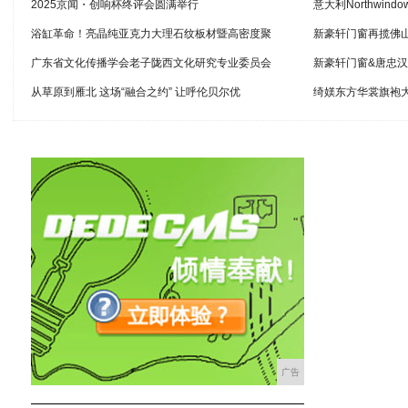
2025京闻・创响杯终评会圆满举行
意大利Northwin
浴缸革命！亮晶纯亚克力大理石纹板材暨高密度聚
新豪轩门窗再揽佛山
广东省文化传播学会老子陇西文化研究专业委员会
新豪轩门窗&唐忠
从草原到雁北 这场“融合之约” 让呼伦贝尔优
绮媄东方华裳旗袍大
广告