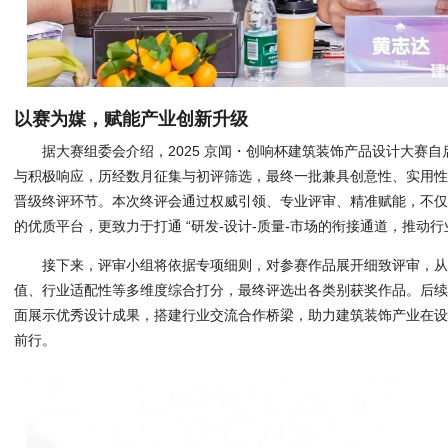
以赛为媒，赋能产业创新升级
据大赛组委会介绍，2025 京闻・创响杯建筑装饰产品设计大赛
与积极响应，历经数月征集与初评筛选，最终一批兼具创意性、实用
晋级终评环节。本次终评会通过权威引领、专业评审、精准赋能，不
的优质平台，更致力于打通 “研发-设计-质量-市场的衔接通道，推动
接下来，评审小组将依据专项细则，对参赛作品展开细致评审，
值、行业适配性等多维度综合打分，最终评选出各类别获奖作品。后
面展示优秀设计成果，搭建行业交流合作桥梁，助力建筑装饰产业在
前行。