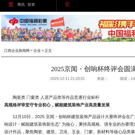
盟
它
商讯
投资
江西企业新闻网
>
企业
> 正文
2025京闻・创响杯终评会圆
2025-12-11 21:20:01
来源：
阅读：14
陶瓷类 门窗类 人居产品类等作品竞逐行业标杆
高规格评审坚守专业初心，赋能建筑装饰产业高质量发展
12月10日，2025 京闻・创响杯建筑装饰产品设计大赛终评会在
响设计・赋能建筑装饰新生态” 为核心，秉持高规格、强专业的办赛
设计作品，聚焦陶瓷、建筑、卫浴、五金、门窗、新材料等核心品类