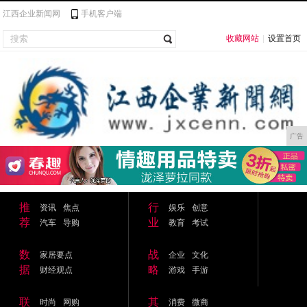
江西企业新闻网
手机客户端
收藏网站
|
设置首页
广告
推
行
资讯
焦点
娱乐
创意
荐
业
汽车
导购
教育
考试
数
战
家居要点
企业
文化
据
略
财经观点
游戏
手游
联
其
时尚
网购
消费
微商