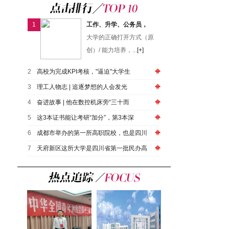
1
工作、升学、公务员，
大学的正确打开方式（原
创）/ 能力培养，...
[+]
2
高校为完成KPI考核，"逼迫"大学生
3
​理工人物志 | 追逐梦想的人会发光
4
奋进故事 | 他在数控机床旁“三十而
5
这3本证书能让考研“加分”，第3本深
6
成都市举办的第一所高职院校，也是四川
7
天府新区这所大学是四川省第一批民办高