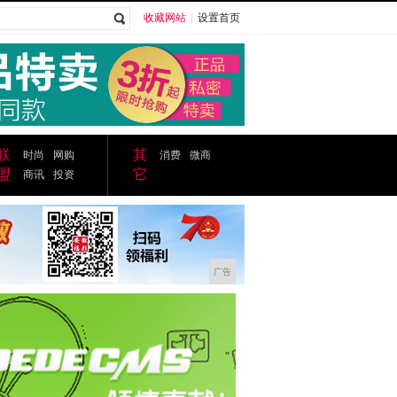
收藏网站
|
设置首页
广告
联
其
时尚
网购
消费
微商
盟
它
商讯
投资
广告