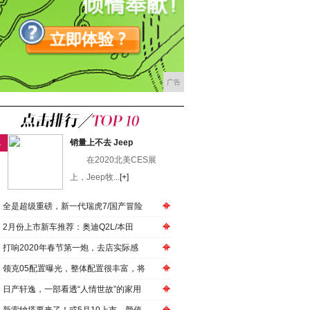
广告
1
销量上不去 Jeep
在2020北美CES展
上，Jeep牧...
[+]
全是超级重磅，新一代瑞虎7/国产冒险
2月份上市新车推荐：奥迪Q2L/本田
打响2020年春节第一炮，去店实际感
领克05配置曝光，整体配置很丰富，将
日产轩逸，一部看透“人情世故”的家用