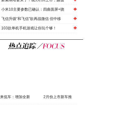
新索纳塔要来了！或5月10上市，颜值
小米10主要参数已确认：四曲面屏+骁
飞信升级“和飞信”欲再战微信 但中移
103款单机手机游戏让你玩个够！
来侃车：增加全新
2月份上市新车推