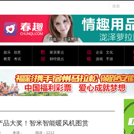
数
战
娱乐
创意
家居要点
企业
文化
据
略
教育
考试
财经观点
游戏
手游
产品大奖！智米智能暖风机图赏
9
来源：
阅读：1212