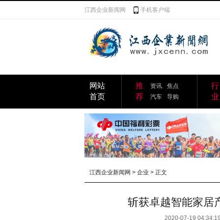
江西企业新闻网
手机客户端
网站
推
行
资讯
焦点
首页
荐
业
汽车
导购
江西企业新闻网
>
企业
> 正文
斩获卓越智能家居
2020-07-19 04:34:1