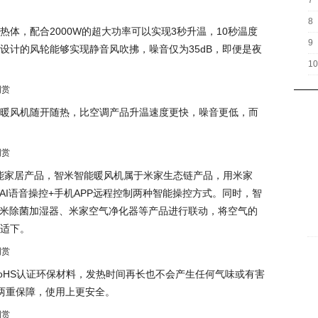
7
8
热体，配合2000W的超大功率可以实现3秒升温，10秒温度
9
设计的风轮能够实现静音风吹拂，噪音仅为35dB，即便是夜
10
暖风机随开随热，比空调产品升温速度更快，噪音更低，而
智能家居产品，智米智能暖风机属于米家生态链产品，用米家
AI语音操控+手机APP远程控制两种智能操控方式。同时，智
智米除菌加湿器、米家空气净化器等产品进行联动，将空气的
适下。
oHS认证环保材料，发热时间再长也不会产生任何气味或有害
两重保障，使用上更安全。