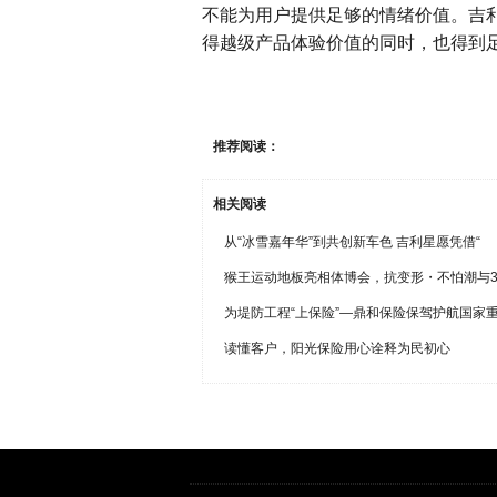
不能为用户提供足够的情绪价值。吉利
得越级产品体验价值的同时，也得到足
推荐阅读：
相关阅读
从“冰雪嘉年华”到共创新车色 吉利星愿凭借“
猴王运动地板亮相体博会，抗变形・不怕潮与3
为堤防工程“上保险”—鼎和保险保驾护航国家
读懂客户，阳光保险用心诠释为民初心