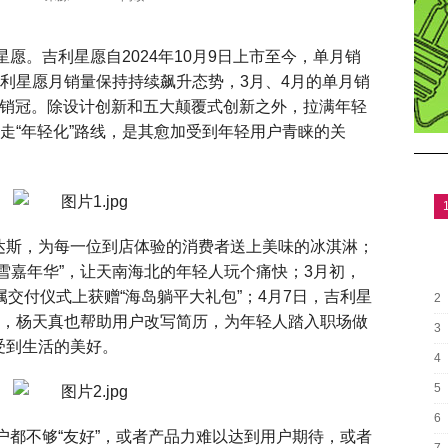
星愿。吉利星愿自2024年10月9日上市至今，单月销
，吉利星愿月销量保持持续飙升态势，3月、4月的单月销
型销冠。除设计创新和五大颠覆式创新之外，拉满年轻
定走“年轻化”路线，是其愈加受到年轻用户青睐的关
达斯，为每一位到店体验的消费者送上美味的冰淇淋；
雪嘉年华”，让天南海北的年轻人玩个痛快；3月初，
属交付仪式上获赠“海岛躺平大礼包”；4月7日，吉利星
2
色，杨天真也帮助用户改写简历，为年轻人踏入职场做
3
受到生活的美好。
4
5
6
户都不够“友好”，或者产品力难以达到用户期待，或者