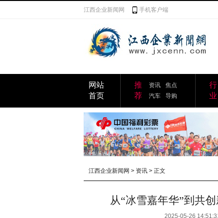
江西企业新闻网
手机客户端
网站
推
行
资讯
焦点
首页
荐
业
汽车
导购
江西企业新闻网
>
资讯
> 正文
从“冰雪嘉年华”到共创
2025-05-26 14:51:3