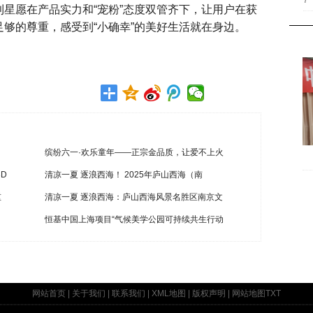
7
星愿在产品实力和“宠粉”态度双管齐下，让用户在获
够的尊重，感受到“小确幸”的美好生活就在身边。
缤纷六一·欢乐童年——正宗金品质，让爱不上火
D
清凉一夏 逐浪西海！ 2025年庐山西海（南
重
清凉一夏 逐浪西海：庐山西海风景名胜区南京文
恒基中国上海项目“气候美学公园可持续共生行动
网站首页
|
关于我们
|
联系我们
|
XML地图
|
版权声明
|
网站地图
TXT