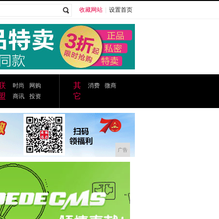
收藏网站
|
设置首页
广告
联
其
时尚
网购
消费
微商
盟
它
商讯
投资
广告