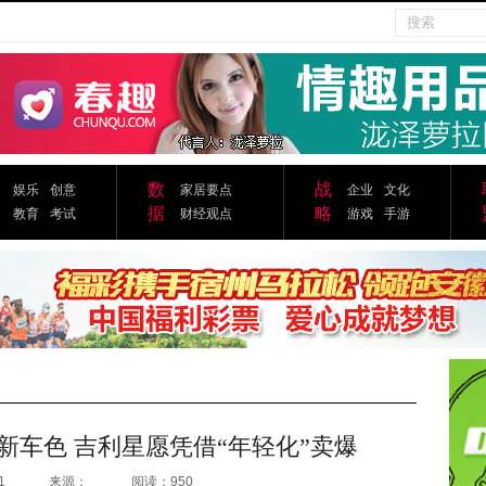
数
战
娱乐
创意
家居要点
企业
文化
据
略
教育
考试
财经观点
游戏
手游
新车色 吉利星愿凭借“年轻化”卖爆
1
来源：
阅读：950