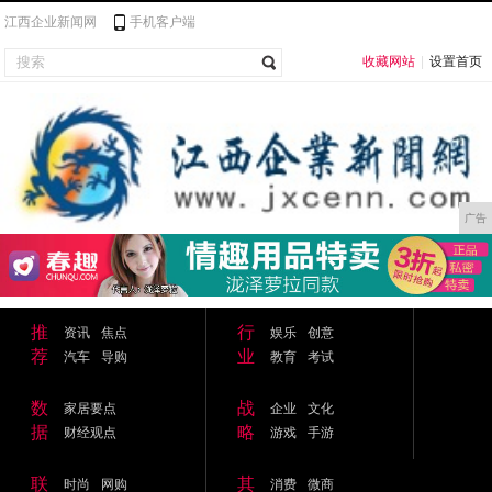
江西企业新闻网
手机客户端
收藏网站
|
设置首页
广告
推
行
资讯
焦点
娱乐
创意
荐
业
汽车
导购
教育
考试
数
战
家居要点
企业
文化
据
略
财经观点
游戏
手游
联
其
时尚
网购
消费
微商