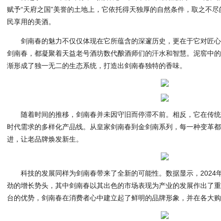
赋予“天府之国”美誉的土地上，它依托得天独厚的自然条件，取之不
民享用的美酒。
剑南春的魅力不仅仅体现在它所蕴含的深邃历史，更在于它对匠
剑南春，都凝聚着天益老号酒坊数代酿酒师们的汗水和智慧。泥窖中
渐形成了独一无二的生态系统，打造出剑南春独特的香味。
随着时间的推移，剑南春并未因守旧而停滞不前。相反，它在传
时代需求的多样化产品线。从皇家剑南春到金剑南系列，每一种变革
进，让老品牌焕发新生。
科技的发展同样为剑南春带来了全新的可能性。数据显示，2024
劲的增长势头，其中剑南春以其出色的市场表现为产业的发展作出了
台的优势，剑南春在消费者心中建立起了鲜明的品牌形象，并在各大