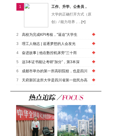
1
工作、升学、公务员，
大学的正确打开方式（原
创）/ 能力培养，...
[+]
2
高校为完成KPI考核，"逼迫"大学生
3
​理工人物志 | 追逐梦想的人会发光
4
奋进故事 | 他在数控机床旁“三十而
5
这3本证书能让考研“加分”，第3本深
6
成都市举办的第一所高职院校，也是四川
7
天府新区这所大学是四川省第一批民办高