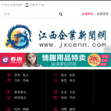
江西企业新闻网
手机客户端
收藏网站
|
设置首页
广告
推
行
资讯
焦点
娱乐
创意
荐
业
汽车
导购
教育
考试
数
战
家居要点
企业
文化
据
略
财经观点
游戏
手游
联
其
时尚
网购
消费
微商