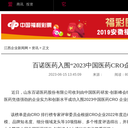
盟
它
商讯
投资
江西企业新闻网
>
资讯
> 正文
百诺医药入围“2023中国医药CRO
2023-06-15 13:45:09
来源：
阅读：8
近日，山东百诺医药股份有限公司收到由中国医药研发
·
创新峰会
医药凭借强劲的企业实力和创新水平成功入围2023中国医药CRO 企
该榜单是由CRO 排行榜专家评审委员会根据CRO企业2022年
模、品牌知名度、细分领域龙头等10项指标、多个维度评选得出，并将在