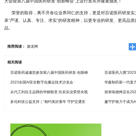
大会暨第八届中国医药研发·创新峰会”上进行发布并隆重颁奖！
荣誉的取得，离不开各位业界同仁的支持，更是对百诺医药研发实
承“严谨、认真、专注、求实”的研发精神，以更专业的研发、更高品
品。
推荐阅读：
旗龙网
相关阅读
百诺医药诚邀您参加第八届中国医药研发·创新峰
百诺医药入围“202
2023全国AI安全数字化搬运技术沙龙会 ·
华森制药新一代复
从代工到自主品牌的华丽蜕变 欣辰实业荣登央视
祝有味烧烤店在20
多伦科技公益支持｜“相约美好童年 守护交通安
趣守护致力于成为A