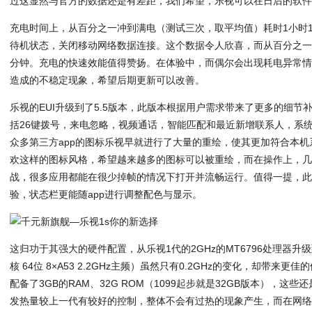
过这显然与官方的数据还是有差距，我们希望，乐视可以在日后的软
充电时间上，从百分之一冲到满电（测试三次，取平均值）耗时1小时10
待机状态，关闭移动网络数据连接。这个数据令人欣喜，而从百分之一
分钟。充电的快速效能值得赞扬。在体验中，而偶尔会出现耗电异常
造成的不稳定现象，希望后期更新可以改善。
乐视的EUI升级到了5.5版本，此版本根据用户需求带来了更多的细
括26键拨号，来电忽略，视频通话，智能匹配和最近新增联系人，系
众多第三方app的图标乐视早就进行了大量的重绘，使其更加符合本
欢这样的图标风格，希望越来越多的图标可以被重绘，而在操作上，几乎
战，很多应用都能在很少掉帧的情况下打开并流畅运行。值得一提，此
验，状态栏更能随app进行调整配色与显示。
这归功于其强大的硬件配置，从乐视1代的2GHz的MT6796处理器升级到2
核 64位 8×A53 2.2GHz主频）虽然只有0.2GHz的变化，却带来
配备了3GB的RAM、32G ROM（1099起步就是32GB版本），
发热量较上一代有较好的控制，整体不会有过热的现象产生，而在网络