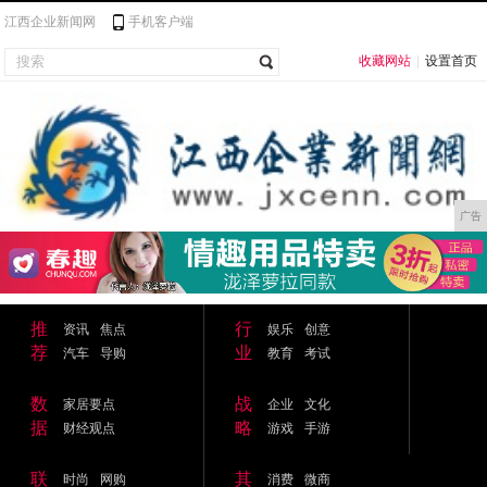
江西企业新闻网
手机客户端
收藏网站
|
设置首页
广告
推
行
资讯
焦点
娱乐
创意
荐
业
汽车
导购
教育
考试
数
战
家居要点
企业
文化
据
略
财经观点
游戏
手游
联
其
时尚
网购
消费
微商