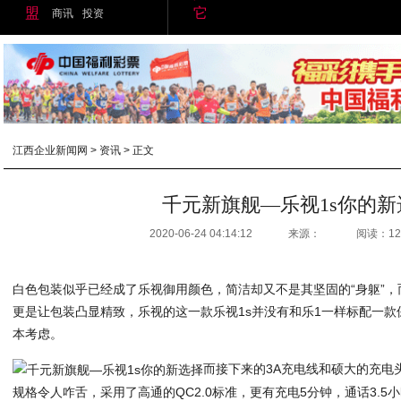
盟
它
商讯
投资
江西企业新闻网
>
资讯
> 正文
千元新旗舰—乐视1s你的新
2020-06-24 04:14:12
来源：
阅读：12
白色包装似乎已经成了乐视御用颜色，简洁却又不是其坚固的“身躯”
更是让包装凸显精致，乐视的这一款乐视1s并没有和乐1一样标配一
本考虑。
而接下来的3A充电线和硕大的充电
规格令人咋舌，采用了高通的QC2.0标准，更有充电5分钟，通话3.5小