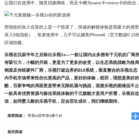
让我们在使用中，随意切换网络，而且卡槽为nano卡+micro卡的组
而指纹的加入也算的上是一个惊喜了，快速的解锁体验是我最大的感
录入5组指纹），笔者使用中，几乎可以媲美iPhone6（官方数据0.
区域拍摄。
乐视在沉寂半年之后祭出乐视1s—一款让国内众多拥有千元机的厂商所“
有吸引力，小幅的升级，更是为了更多的改变，以生态系统战略为格
销派及传统硬件厂商，乐视打破边界的EUI系统，垂直整合的乐视生态
内手机市场带来性价比更高的产品，更好的体验，然而，理想是美好
酷，百家争鸣的局面更是带来无限机遇与挑战，迎接乐视的困难远不
一款具有优势资源与极佳系统体验的千元旗舰才是用户所需，乐视在
信，如同婴儿般的乐视手机，定会茁壮成长，我们继续期待。
推荐阅读：
苹果xr跟苹果x哪个好
相关阅读