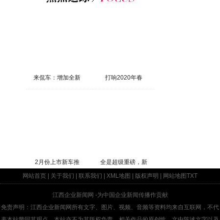
来侃车：增加全新
打响2020年春
2月份上市新车推
全是超级重磅，新
网站首页
|
关于我们
|
联系我们
|
XML地图
|
版权声明
|
网站地图
TXT
江西企业新闻网
-为中国企业新闻传播作贡献
免责声明：江西企业新闻网所有文字、图片、视频、音频等资料均来自互联网，不代
表本站赞同其观点，本站亦不为其版权负责。相关作品的原创性、文中陈述文字以及