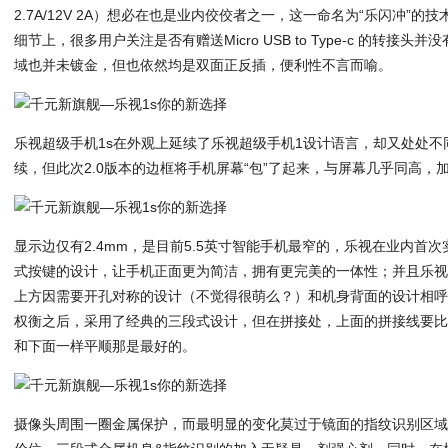
2.7A/12V 2A）想必在也是业内佼佼者之一，这一命名为“乐闪冲”
细节上，很多用户关注是否有赠送Micro USB to Type-c 的转接
域也并未镀金，但也依然均是双面正反插，便利性不言而喻。
乐视超级手机1s在外观上延续了乐视超级手机1设计语言，却又处处不
续，但此次2.0版本的边框将手机屏幕“包”了起来，与屏幕几乎同高，
显示边仅有2.4mm，是目前5.5英寸智能手机最窄的，乐视在业内首次实
式按键的设计，让手机正面更为简洁，拥有更完美的一体性；并且乐
上方因需要开孔对称的设计（不觉得很萌么？）和机身背面的设计相
权衡之后，采用了经典的三段式设计，但在拼接处，上面的拼接线要
和下面一样平顺那是最好的。
摄像头周围一圈金属保护，而最明显的变化莫过于镜面的指纹识别区