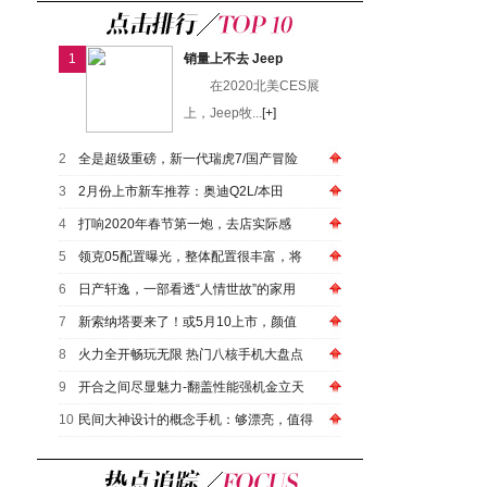
1
销量上不去 Jeep
在2020北美CES展
上，Jeep牧...
[+]
2
全是超级重磅，新一代瑞虎7/国产冒险
3
2月份上市新车推荐：奥迪Q2L/本田
4
打响2020年春节第一炮，去店实际感
5
领克05配置曝光，整体配置很丰富，将
6
日产轩逸，一部看透“人情世故”的家用
7
新索纳塔要来了！或5月10上市，颜值
8
火力全开畅玩无限 热门八核手机大盘点
9
开合之间尽显魅力-翻盖性能强机金立天
10
民间大神设计的概念手机：够漂亮，值得