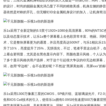
价位，三段式金属机身&指纹识别的加入无疑是一剂强心剂，同时，在
的设计，时尚的靓丽金属光泽凸显了不同的精致美感，机身左侧的静
器依然是对称的开孔，但无螺钉ID全金属机身设计的加入，让机身简
乐1s采用了全新定制的5.5英寸1920×1080全高清屏幕，80%的NTS
以及动态显示技术，让乐1s整个屏幕看上去色彩异常丰富、艳丽。同时，乐
术，它是整块屏幕更为的通透，并且亮度高达500NT，与乐1相比乐1
升了10％，亮度提升了25%，无惧强光，不过，笔者手里这台机子，
上看会更明显，尤其是在黑色显示内容下。而颜色显示风格，个人认
了多个显示风格供用户选择，对于这个引起很大争议的ID无边框屏幕
词，改用“窄边框”，会不会更好呢？不然这“黑屏美如画，亮屏xxx”的标语可就
乐1s采用1300万像素三星的CMOS，5P镜片组、蓝玻璃滤光片、F2.
焦和IOS Cell技术的引入，使得乐1s拥有0.09S对焦速度500万像
细节表现更为分明，具有美颜算法，同时，乐1s还支持4K视频录制，