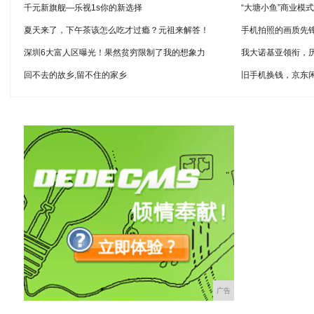
千元新旗舰—乐视1s你的新选择
“大塘小鱼”商业模
夏天来了，下午茶该怎么吃才过瘾？元祖来解答！
手机拍照的画质先锋，诺
深圳6大富人区曝光！果然贫穷限制了我的想象力
我大诺基亚领衔，
回不去的故乡,留不住的家乡
旧手机换钱，京东
广告