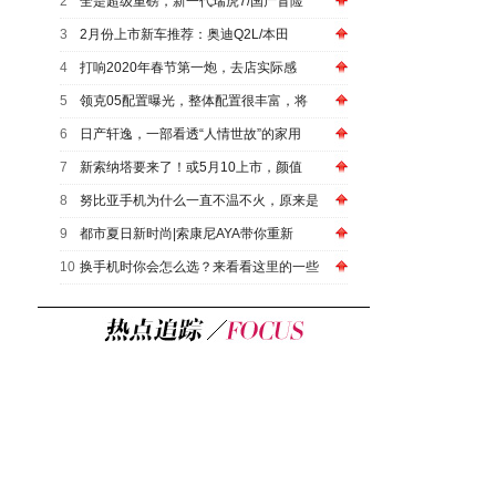
2
全是超级重磅，新一代瑞虎7/国产冒险
3
2月份上市新车推荐：奥迪Q2L/本田
4
打响2020年春节第一炮，去店实际感
5
领克05配置曝光，整体配置很丰富，将
6
日产轩逸，一部看透“人情世故”的家用
7
新索纳塔要来了！或5月10上市，颜值
8
努比亚手机为什么一直不温不火，原来是
9
都市夏日新时尚|索康尼AYA带你重新
10
换手机时你会怎么选？来看看这里的一些