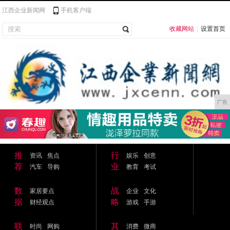
江西企业新闻网
手机客户端
收藏网站
|
设置首页
广告
推
行
资讯
焦点
娱乐
创意
荐
业
汽车
导购
教育
考试
数
战
家居要点
企业
文化
据
略
财经观点
游戏
手游
联
其
时尚
网购
消费
微商