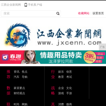
江西企业新闻网
手机客户端
收藏网站
|
设置首页
广告
推
行
资讯
焦点
娱乐
创意
荐
业
汽车
导购
教育
考试
数
战
家居要点
企业
文化
据
略
财经观点
游戏
手游
联
其
时尚
网购
消费
微商