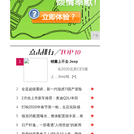
广告
1
销量上不去 Jeep
在2020北美CES展
上，Jeep牧...
[+]
2
全是超级重磅，新一代瑞虎7/国产冒险
3
2月份上市新车推荐：奥迪Q2L/本田
4
打响2020年春节第一炮，去店实际感
5
领克05配置曝光，整体配置很丰富，将
6
日产轩逸，一部看透“人情世故”的家用