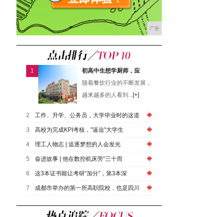
广告
1
初高中生想学厨师，应
随着餐饮行业的不断发展，
越来越多的人看到...
[+]
2
工作、升学、公务员，大学毕业时的这道
3
高校为完成KPI考核，"逼迫"大学生
4
​理工人物志 | 追逐梦想的人会发光
5
奋进故事 | 他在数控机床旁“三十而
6
这3本证书能让考研“加分”，第3本深
7
成都市举办的第一所高职院校，也是四川