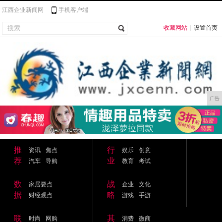
江西企业新闻网
手机客户端
收藏网站
|
设置首页
广告
推
行
资讯
焦点
娱乐
创意
荐
业
汽车
导购
教育
考试
数
战
家居要点
企业
文化
据
略
财经观点
游戏
手游
联
其
时尚
网购
消费
微商